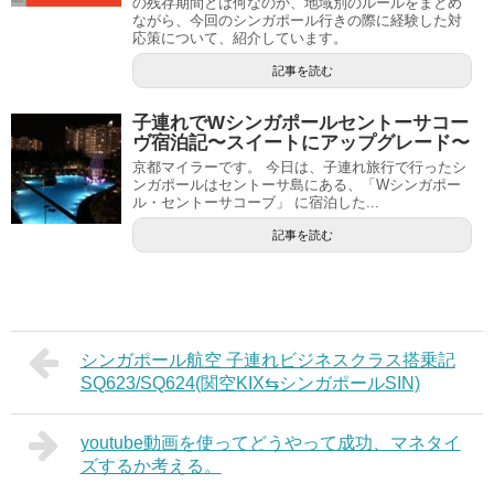
の残存期間とは何なのか、地域別のルールをまとめ
ながら、今回のシンガポール行きの際に経験した対
応策について、紹介しています。
記事を読む
子連れでWシンガポールセントーサコー
ヴ宿泊記〜スイートにアップグレード〜
京都マイラーです。 今日は、子連れ旅行で行ったシ
ンガポールはセントーサ島にある、「Wシンガポー
ル・セントーサコーブ」 に宿泊した...
記事を読む
シンガポール航空 子連れビジネスクラス搭乗記
SQ623/SQ624(関空KIX⇆シンガポールSIN)
youtube動画を使ってどうやって成功、マネタイ
ズするか考える。