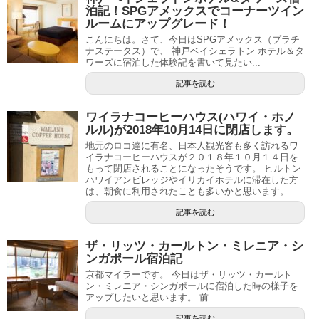
泊記！SPGアメックスでコーナーツイン
ルームにアップグレード！
こんにちは。さて、今日はSPGアメックス（プラチ
ナステータス）で、 神戸ベイシェラトン ホテル＆タ
ワーズに宿泊した体験記を書いて見たい...
記事を読む
ワイラナコーヒーハウス(ハワイ・ホノ
ルル)が2018年10月14日に閉店します。
地元のロコ達に有名、日本人観光客も多く訪れるワ
イラナコーヒーハウスが２０１８年１０月１４日を
もって閉店されることになったそうです。 ヒルトン
ハワイアンビレッジやイリカイホテルに滞在した方
は、朝食に利用されたことも多いかと思います。
記事を読む
ザ・リッツ・カールトン・ミレニア・シ
ンガポール宿泊記
京都マイラーです。 今日はザ・リッツ・カールト
ン・ミレニア・シンガポールに宿泊した時の様子を
アップしたいと思います。 前...
記事を読む