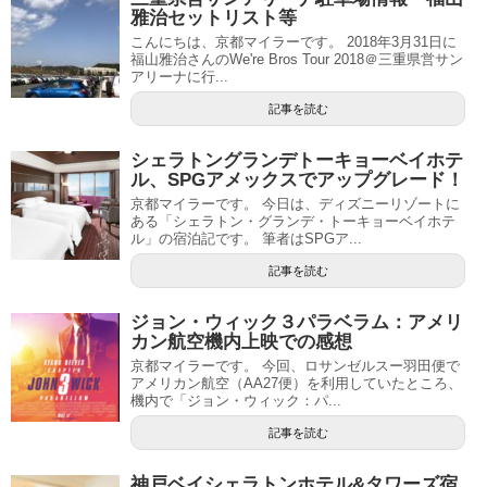
雅治セットリスト等
こんにちは、京都マイラーです。 2018年3月31日に
福山雅治さんのWe're Bros Tour 2018＠三重県営サン
アリーナに行...
記事を読む
シェラトングランデトーキョーベイホテ
ル、SPGアメックスでアップグレード！
京都マイラーです。 今日は、ディズニーリゾートに
ある「シェラトン・グランデ・トーキョーベイホテ
ル」の宿泊記です。 筆者はSPGア...
記事を読む
ジョン・ウィック３パラベラム：アメリ
カン航空機内上映での感想
京都マイラーです。 今回、ロサンゼルスー羽田便で
アメリカン航空（AA27便）を利用していたところ、
機内で「ジョン・ウィック：パ...
記事を読む
神戸ベイシェラトンホテル&タワーズ宿