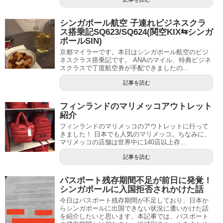
シンガポール航空 子連れビジネスクラ
ス搭乗記SQ623/SQ624(関空KIX⇆シンガ
ポールSIN)
京都マイラーです。本日はシンガポール航空のビジ
ネスクラス搭乗記です。 ANAのマイル、特典ビジネ
スクラスで丁度航空券が手配できましたの...
記事を読む
フィンランドのマリメッコアウトレット
紹介
フィンランドのマリメッコのアウトレットに行って
きました！ 日本でも人気のマリメッコ。ちなみに、
マリメッコの店舗は世界中に140店以上存...
記事を読む
パスポート残存期間不足が前日に発覚！
シンガポールに入国拒否されかけた話
今日はパスポート残存期間が不足しており、日本か
らシンガポールに出国できない状況に遭いかけた話
を紹介したいと思います。本記事では、パスポート