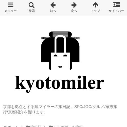
京都を拠点とする陸マイラーの旅日記。SFC/JGC/グルメ/家族旅
行/京都紹介を綴ります。