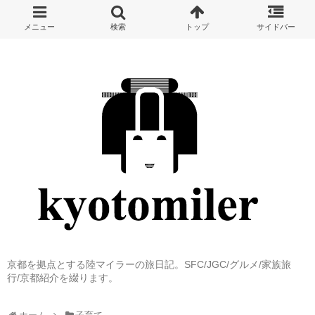
京都を拠点とする陸マイラーの旅日記。SFC/JGC/グルメ/家族旅
行/京都紹介を綴ります。