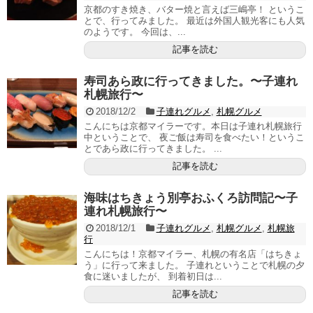
京都のすき焼き、バター焼と言えば三嶋亭！ というこ
とで、行ってみました。 最近は外国人観光客にも人気
のようです。 今回は、...
記事を読む
寿司あら政に行ってきました。〜子連れ
札幌旅行〜
2018/12/2
子連れグルメ
,
札幌グルメ
こんにちは京都マイラーです。本日は子連れ札幌旅行
中ということで、 夜ご飯は寿司を食べたい！というこ
とであら政に行ってきました。 ...
記事を読む
海味はちきょう別亭おふくろ訪問記〜子
連れ札幌旅行〜
2018/12/1
子連れグルメ
,
札幌グルメ
,
札幌旅
行
こんにちは！京都マイラー、札幌の有名店「はちきょ
う」に行って来ました。 子連れということで札幌の夕
食に迷いましたが、 到着初日は...
記事を読む