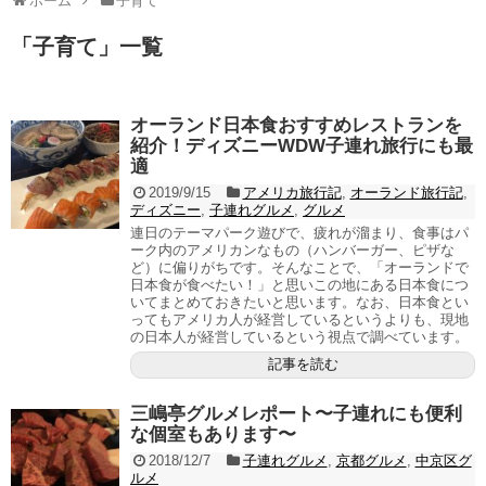
ホーム
子育て
「
子育て
」
一覧
オーランド日本食おすすめレストランを
紹介！ディズニーWDW子連れ旅行にも最
適
2019/9/15
アメリカ旅行記
,
オーランド旅行記
,
ディズニー
,
子連れグルメ
,
グルメ
連日のテーマパーク遊びで、疲れが溜まり、食事はパ
ーク内のアメリカンなもの（ハンバーガー、ピザな
ど）に偏りがちです。そんなことで、「オーランドで
日本食が食べたい！」と思いこの地にある日本食につ
いてまとめておきたいと思います。なお、日本食とい
ってもアメリカ人が経営しているというよりも、現地
の日本人が経営しているという視点で調べています。
記事を読む
三嶋亭グルメレポート〜子連れにも便利
な個室もあります〜
2018/12/7
子連れグルメ
,
京都グルメ
,
中京区グ
ルメ