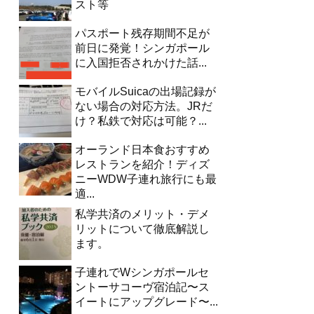
スト等
パスポート残存期間不足が
前日に発覚！シンガポール
に入国拒否されかけた話...
モバイルSuicaの出場記録が
ない場合の対応方法。JRだ
け？私鉄で対応は可能？...
オーランド日本食おすすめ
レストランを紹介！ディズ
ニーWDW子連れ旅行にも最
適...
私学共済のメリット・デメ
リットについて徹底解説し
ます。
子連れでWシンガポールセ
ントーサコーヴ宿泊記〜ス
イートにアップグレード〜...