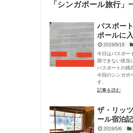
「
シンガポール旅行
」
パスポー
ポールに
2019/9/19
今日はパスポー
国できない状況
パスポートの残
今回のシンガポ
す。
記事を読む
ザ・リッ
ール宿泊記
2019/5/6