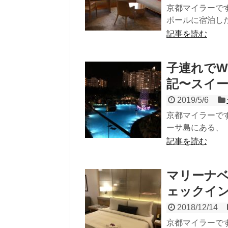
京都マイラーで
ポールに宿泊した
記事を読む
子連れで
記〜スイ
2019/5/6
京都マイラーで
ーサ島にある、「
記事を読む
マリーナ
ェックイ
2018/12/14
京都マイラーです