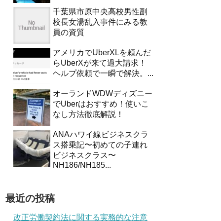
千葉県市原中央高校男性副
校長女湯乱入事件にみる教
員の資質
アメリカでUberXLを頼んだ
らUberXが来て過大請求！
ヘルプ依頼で一瞬で解決。...
オーランドWDWディズニー
でUberはおすすめ！使いこ
なし方法徹底解説！
ANAハワイ線ビジネスクラ
ス搭乗記〜初めての子連れ
ビジネスクラス〜
NH186/NH185...
最近の投稿
改正労働契約法に関する実務的な注意