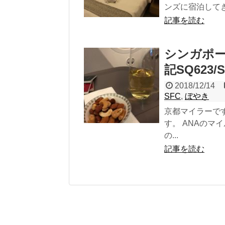
ンズに宿泊してき
記事を読む
シンガポー
記SQ623/
2018/12/14
SFC
,
ぼやき
京都マイラーで
す。 ANAの
の...
記事を読む