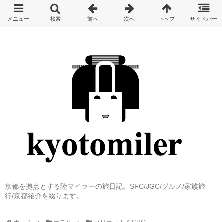
京都を拠点とする陸マイラーの旅日記。SFC/JGC/グルメ/家族旅
行/京都紹介を綴ります。