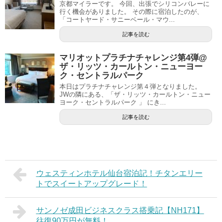
京都マイラーです。 今回、出張でシリコンバレーに
行く機会がありました。 その際に宿泊したのが、
「コートヤード・サニーベール・マウ...
記事を読む
マリオットプラチナチャレンジ第4弾@
ザ・リッツ・カールトン・ニューヨー
ク・セントラルパーク
本日はプラチナチャレンジ第４弾となりました。
JWの隣にある、「ザ・リッツ・カールトン・ニュー
ヨーク・セントラルパーク 」 にき...
記事を読む
ウェスティンホテル仙台宿泊記！チタンエリー
トでスイートアップグレード！
サンノゼ成田ビジネスクラス搭乗記【NH171】
往復90万円が無料！