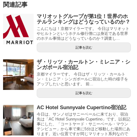
関連記事
マリオットグループが第1位！世界のホ
テルランキングはどうなっているのか？
こんにちは！京都マイラーです。 今日はマリオット
やヒルトンというホテル修行僧には身近である世界
のホテル事情はどうなっているのか？調査し...
記事を読む
ザ・リッツ・カールトン・ミレニア・シ
ンガポール宿泊記
京都マイラーです。 今日はザ・リッツ・カールト
ン・ミレニア・シンガポールに宿泊した時の様子を
アップしたいと思います。 前...
記事を読む
AC Hotel Sunnyvale Cupertino宿泊記
今日は、サンノゼはサニーベールに来ており、宿泊
先は「AC Hotel Sunnyvale Cupertino」です。以前記
事にした、「コートヤード・サニーベール・マウン
テンビュー」から車で東に5分ほど移動した場所にあ
ります。近い位置ですが同じマリオット系列なので