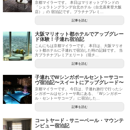
京都マイラーです。 本日はマリオットブランドの
「シェラトングランデ台北ホテル（台北喜來登大飯
店）」の 宿泊記です。プラチナプレミ...
記事を読む
大阪マリオット都ホテルでアップグレー
ド体験！子連れ宿泊記
こんにちは京都マイラーです。 本日は、大阪マリオ
ット都ホテルに子連れで宿泊した時の記録です。 当
方プラチナプレミアエリート（現チ...
記事を読む
子連れでWシンガポールセントーサコー
ヴ宿泊記〜スイートにアップグレード〜
京都マイラーです。 今日は、子連れ旅行で行ったシ
ンガポールはセントーサ島にある、「Wシンガポー
ル・セントーサコーブ」 に宿泊した...
記事を読む
コートヤード・サニーベール・マウンテ
ンビュー宿泊記