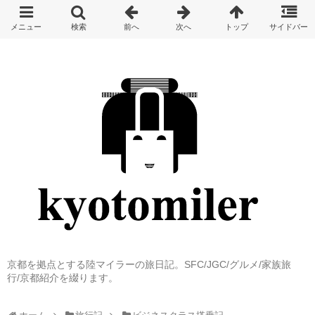
京都を拠点とする陸マイラーの旅日記。SFC/JGC/グルメ/家族旅
行/京都紹介を綴ります。