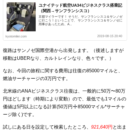
ユナイテッド航空UA34ビジネスクラス搭乗記
（関西→サンフランシスコ）
京都マイラーです！ そうだ、サンフランシスコ＆サンノゼ
に行こう！ということで、 サンフランシスコ＆サンノゼに
用事があったため、A...
2019-08-15 20:40
kyotomiler.com
復路はサンノゼ国際空港から出発します。（後述しますが
移動はUBERなり、カルトレインなり、色々です。）
なお、今回の旅程に関する費用は往復の85000マイルと、
燃油サーチャージの3万円です。
北米線のANAビジネスクラス往復は、一般的に50万〜80万
円ほどします（時期により変動）ので、最低でも1マイルの
価値は5円以上になる計算(50万円
85000マイル*サーチャ
ージ除く)です。
試しにある日を設定して検索したところ、
921,640
円
と出ま