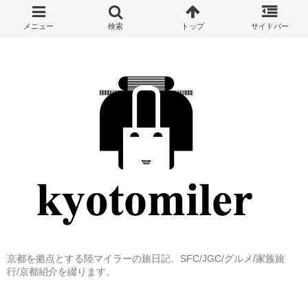
京都を拠点とする陸マイラーの旅日記。SFC/JGC/グルメ/家族旅
行/京都紹介を綴ります。