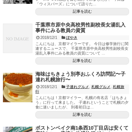
「ウィスパーズ」について語りた...
記事を読む
千葉県市原中央高校男性副校長女湯乱入
事件にみる教員の資質
2018/12/1
ぼやき
こんにちは、京都マイラーです。 今日は修学旅行に関
連するニュースで、 千葉県市原中央高校男性副校長女
湯乱入事件にみる教員の資質について ...
記事を読む
海味はちきょう別亭おふくろ訪問記〜子
連れ札幌旅行〜
2018/12/1
子連れグルメ
,
札幌グルメ
,
札幌旅
行
こんにちは！京都マイラー、札幌の有名店「はちきょ
う」に行って来ました。 子連れということで札幌の夕
食に迷いましたが、 到着初日は...
記事を読む
ボストンベイク南1条西10丁目店は安くて