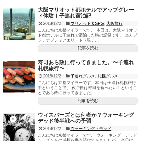
大阪マリオット都ホテルでアップグレー
ド体験！子連れ宿泊記
2018/12/2
マリオット＆SPG
,
大阪旅行
こんにちは京都マイラーです。 本日は、大阪マリオッ
ト都ホテルに子連れで宿泊した時の記録です。 当方プ
ラチナプレミアエリート（現チ...
記事を読む
寿司あら政に行ってきました。〜子連れ
札幌旅行〜
2018/12/2
子連れグルメ
,
札幌グルメ
こんにちは京都マイラーです。本日は子連れ札幌旅行
中ということで、 夜ご飯は寿司を食べたい！というこ
とであら政に行ってきました。 ...
記事を読む
ウィスパーズとは何者か？ウォーキング
デッド後半戦への予習
2018/12/2
ウォーキング・デッド
こんにちは京都マイラーです。 ウォーキング・デッド
シーズン９の感想を書き続けて来ましたが、 今日は