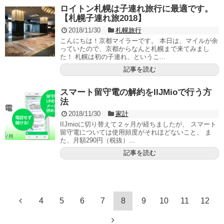
ロイトン札幌は子連れ旅行に最適です。
【札幌子連れ旅2018】
2018/11/30
札幌旅行
こんにちは！京都マイラーです。 本日は、マイルが余
っていたので、京都からなんと札幌まで来てみまし
た！ 札幌は初の子連れ、というこ...
記事を読む
スマート留守電の解約をIIJMioで行う方
法
2018/11/30
家計
IIJmioに切り替えて２ヶ月が経ちましたが、 スマート
留守電については使用頻度がそれほどないこと、 ま
た、月額290円（税抜）...
記事を読む
4
5
6
7
8
9
10
11
12