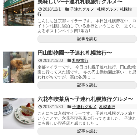
美味しい〜子連れ札幌旅行グルメ〜
2018/12/1
子連れグルメ
,
札幌グルメ
,
札幌旅
行
こんにちは京都マイラーです。 本日は札幌滞在中、ロ
イトン札幌に宿泊している旅行ということで、 近くに
あるボストンベイク南1条西1...
記事を読む
円山動物園〜子連れ札幌旅行〜
2018/11/30
札幌旅行
京都マイラーです。 今日は札幌子連れ旅行、円山動物
園に行って来た話です。 冬の円山動物園は寒い！と思
われがちですが、実は各所に ...
記事を読む
六花亭喫茶店〜子連れ札幌旅行グルメ〜
2018/11/30
子連れグルメ
,
札幌旅行
こんにちは京都マイラーです。 子連れ札幌グルメ旅と
いうことで、六花亭喫茶店に行ってきました。 子連れ
にも優しい喫茶店と感じました...
記事を読む